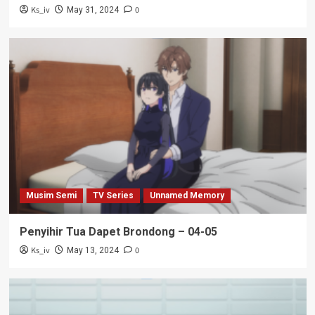
Ks_iv
0
May 31, 2024
Musim Semi
TV Series
Unnamed Memory
Penyihir Tua Dapet Brondong – 04-05
Ks_iv
0
May 13, 2024