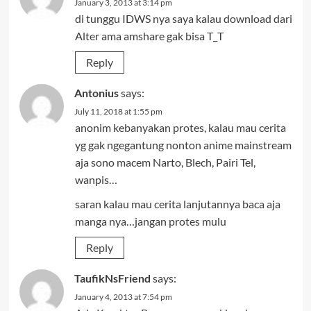
January 3, 2013 at 3:14 pm
di tunggu IDWS nya saya kalau download dari
Alter ama amshare gak bisa T_T
Reply
Antonius
says:
July 11, 2018 at 1:55 pm
anonim kebanyakan protes, kalau mau cerita
yg gak ngegantung nonton anime mainstream
aja sono macem Narto, Blech, Pairi Tel,
wanpis…
saran kalau mau cerita lanjutannya baca aja
manga nya…jangan protes mulu
Reply
TaufikNsFriend
says:
January 4, 2013 at 7:54 pm