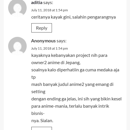
aditia
says:
July 11, 2018 at 1:54 pm
ceritanya kayak gini, salahin pengarangnya
Reply
Anonymous
says:
July 11, 2018 at 1:54 pm
kayaknya kebanyakan project nih para
owner2 anime di Jepang,
soalnya kalo diperhatiin ga cuma medaka aja
tp
mash banyak judul anime2 yang emang di
setting
dengan ending ga jelas, ini sih yang bikin kesel
para anime-mania, terlalu banyak intrik
bisnis-
nya. Sialan.