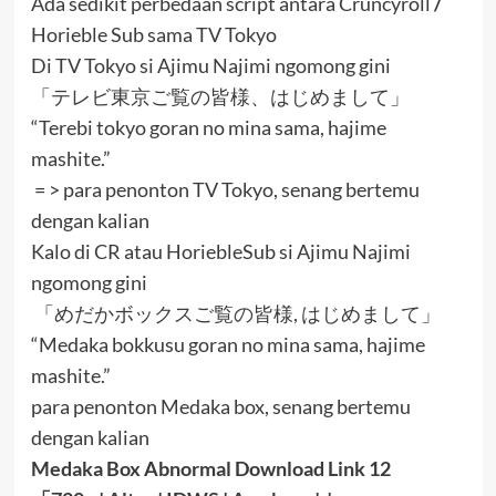
Ada sedikit perbedaan script antara Cruncyroll
/
Horieble Sub sama TV Tokyo
Di TV Tokyo si Ajimu Najimi ngomong gini
「テレビ東京ご覧の皆様、はじめまして」
“Terebi tokyo goran no mina sama, hajime
mashite.”
= > para penonton TV Tokyo, senang bertemu
dengan kalian
Kalo di CR atau HoriebleSub si Ajimu Najimi
ngomong gini
「めだかボックスご覧の皆様, はじめまして」
“Medaka bokkusu goran no mina sama, hajime
mashite.”
para penonton Medaka box, senang bertemu
dengan kalian
Medaka Box Abnormal Download Link 12