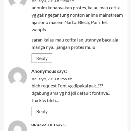
January 4, 2013 at 11:40 pm
anonim kebanyakan protes, kalau mau cerita
yg gak ngegantung nonton anime mainstream
aja sono macem Narto, Blech, Pairi Tel,
wanpis…
saran kalau mau cerita lanjutannya baca aja
manga nya…jangan protes mulu
Reply
Anonymous
says:
January 5, 2013 at 1:55 am
bleh request Font yg dipakai gak..???
dgabung ama yg hd jdi default fontnya..
thx klw bleh…
Reply
odoxzz zen
says: