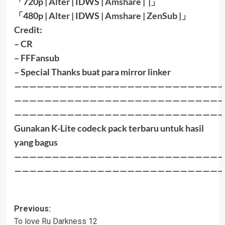
「
720p |
Alter
| IDWS |
Amshare
| |
」
「
480p |
Alter
| IDWS |
Amshare
|
ZenSub
|
」
Credit:
– CR
– FFFansub
– Special Thanks buat para mirror linker
———————————————————————————–
———————————————————————————–
———————————————————————————–
Gunakan K-Lite codeck pack terbaru untuk hasil
yang bagus
———————————————————————————–
———————————————————————————–
Post
Previous:
To love Ru Darkness 12