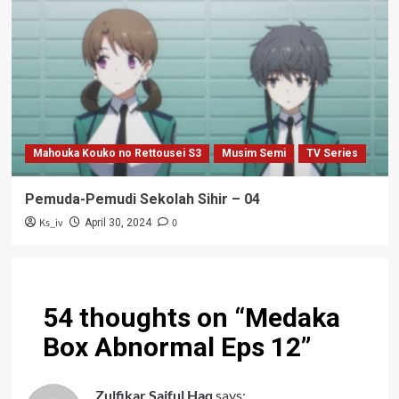
Mahouka Kouko no Rettousei S3
Musim Semi
TV Series
Pemuda-Pemudi Sekolah Sihir – 04
Ks_iv
0
April 30, 2024
54 thoughts on “
Medaka
Box Abnormal Eps 12
”
Zulfikar Saiful Haq
says: