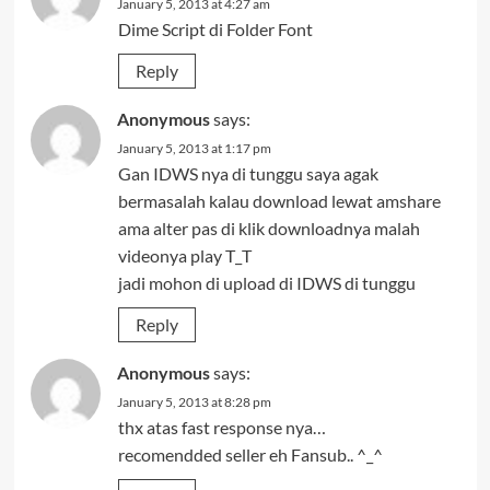
January 5, 2013 at 4:27 am
Dime Script di Folder Font
Reply
Anonymous
says:
January 5, 2013 at 1:17 pm
Gan IDWS nya di tunggu saya agak
bermasalah kalau download lewat amshare
ama alter pas di klik downloadnya malah
videonya play T_T
jadi mohon di upload di IDWS di tunggu
Reply
Anonymous
says:
January 5, 2013 at 8:28 pm
thx atas fast response nya…
recomendded seller eh Fansub.. ^_^