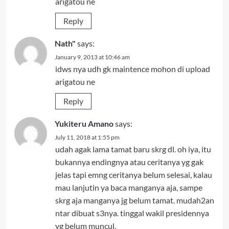
arigatou ne
Reply
Nath"
says:
January 9, 2013 at 10:46 am
idws nya udh gk maintence mohon di upload
arigatou ne
Reply
Yukiteru Amano
says:
July 11, 2018 at 1:55 pm
udah agak lama tamat baru skrg dl. oh iya, itu
bukannya endingnya atau ceritanya yg gak
jelas tapi emng ceritanya belum selesai, kalau
mau lanjutin ya baca manganya aja, sampe
skrg aja manganya jg belum tamat. mudah2an
ntar dibuat s3nya. tinggal wakil presidennya
yg belum muncul.