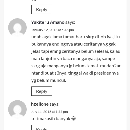
Reply
Yukiteru Amano
says:
January 12, 2013 at 5:46 pm
udah agak lama tamat baru skrg dl. oh iya, itu
bukannya endingnya atau ceritanya yg gak
jelas tapi emng ceritanya belum selesai, kalau
mau lanjutin ya baca manganya aja, sampe
skrg aja manganya jg belum tamat. mudah2an
ntar dibuat s3nya. tinggal wakil presidennya
yg belum muncul.
Reply
hzellone
says:
July 11, 2018 at 1:55 pm
terimakasih banyak 😀
Reply