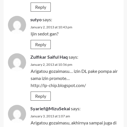
Reply
sutyo
says:
January 2, 2013 at 10:43 pm
Ijin sedot gan?
Reply
Zulfikar Saiful Haq
says:
January 2, 2013 at 10:56 pm
Arigatou gozaimasu… izin DL pake pompa air
sama izin promote…
http://lp-chip.blogspot.com/
Reply
Syarief@MizuSekai
says:
January 3, 2013 at 1:07 am
Arigatou gozaimasu, akhirnya sampai juga di