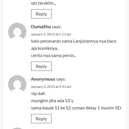
epi terakhir,,,
Reply
OumaShu
says:
January 3, 2013 at 1:11 am
kalo penasaran sama Lanjutannya nya baca
aja komiknya..
cerita nya sama persis..
Reply
Anonymous
says:
January 3, 2013 at 3:31 am
sip dah
mungkin jika ada S3'y
sama kayak S1 ke S2 cuman delay 1 musim XD
Reply