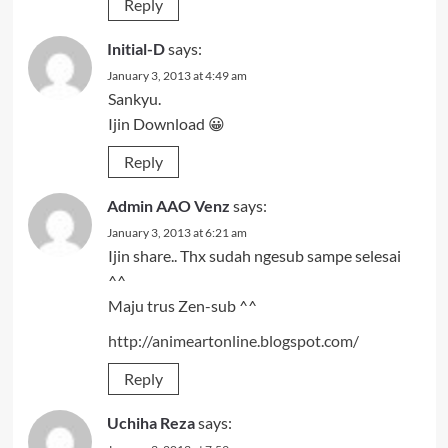
Reply
Initial-D
says:
January 3, 2013 at 4:49 am
Sankyu.
Ijin Download 😀
Reply
Admin AAO Venz
says:
January 3, 2013 at 6:21 am
Ijin share.. Thx sudah ngesub sampe selesai
^^
Maju trus Zen-sub ^^
http://animeartonline.blogspot.com/
Reply
Uchiha Reza
says: