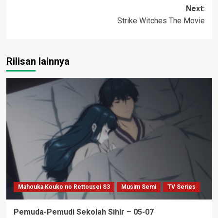
navigation
Next:
Strike Witches The Movie
Rilisan lainnya
Mahouka Kouko no Rettousei S3
Musim Semi
TV Series
Pemuda-Pemudi Sekolah Sihir – 05-07