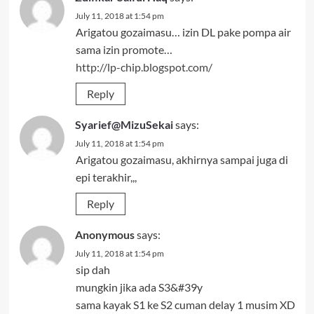
July 11, 2018 at 1:54 pm
Arigatou gozaimasu… izin DL pake pompa air
sama izin promote…
http://lp-chip.blogspot.com/
Reply
Syarief@MizuSekai
says:
July 11, 2018 at 1:54 pm
Arigatou gozaimasu, akhirnya sampai juga di
epi terakhir,,,
Reply
Anonymous
says:
July 11, 2018 at 1:54 pm
sip dah
mungkin jika ada S3&#39y
sama kayak S1 ke S2 cuman delay 1 musim XD