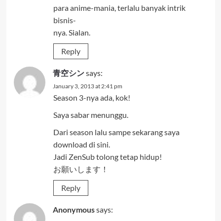
para anime-mania, terlalu banyak intrik
bisnis-
nya. Sialan.
Reply
青空シン
says:
January 3, 2013 at 2:41 pm
Season 3-nya ada, kok!
Saya sabar menunggu.
Dari season lalu sampe sekarang saya
download di sini.
Jadi ZenSub tolong tetap hidup!
お願いします！
Reply
Anonymous
says: