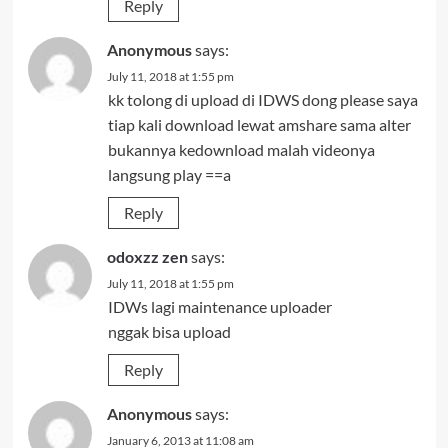
Reply
Anonymous
says:
July 11, 2018 at 1:55 pm
kk tolong di upload di IDWS dong please saya
tiap kali download lewat amshare sama alter
bukannya kedownload malah videonya
langsung play ==a
Reply
odoxzz zen
says:
July 11, 2018 at 1:55 pm
IDWs lagi maintenance uploader
nggak bisa upload
Reply
Anonymous
says:
January 6, 2013 at 11:08 am