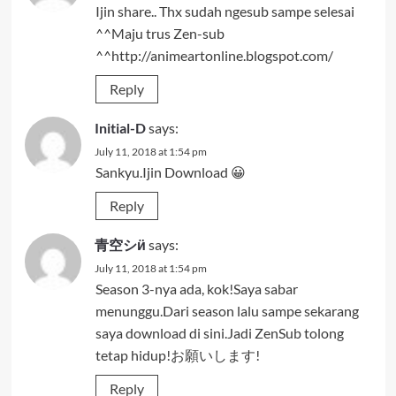
Ijin share.. Thx sudah ngesub sampe selesai
^^Maju trus Zen-sub
^^http://animeartonline.blogspot.com/
Reply
Initial-D
says:
July 11, 2018 at 1:54 pm
Sankyu.Ijin Download 😀
Reply
青空シӥ
says:
July 11, 2018 at 1:54 pm
Season 3-nya ada, kok!Saya sabar
menunggu.Dari season lalu sampe sekarang
saya download di sini.Jadi ZenSub tolong
tetap hidup!お願いします!
Reply