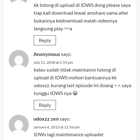
kk tolong di upload di IDWS dong please saya
tiap kali download lewat amshare sama alter
bukannya kedownload malah videonya
langsung play ==a
Reply
Anonymous
says:
July 11, 2018 at 1:55 pm
kalau sudah tidak maentance tolong di
upload di IDWS mohon bantuannya kk
odoxzz. kurang last episode ini doang >.< saya
tunggu IDWS nya 😀
Reply
odoxzz zen
says:
January 6, 2013 at 12:56 pm
IDWs lagi maintenance uploader