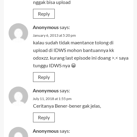
nggak bisa upload
Reply
Anonymous
says:
January 6, 2013 at 5:20 pm
kalau sudah tidak maentance tolong di
upload di IDWS mohon bantuannya kk
odoxzz. kurang last episode ini doang >.< saya
tunggu IDWS nya 😀
Reply
Anonymous
says:
July 11, 2018 at 1:55 pm
Ceritanya Bener-bener gak jelas,
Reply
Anonymous
says: