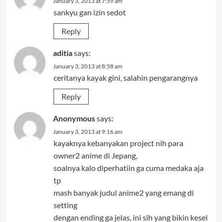
January 3, 2013 at 7:59 am
sankyu gan izin sedot
Reply
aditia
says:
January 3, 2013 at 8:58 am
ceritanya kayak gini, salahin pengarangnya
Reply
Anonymous
says:
January 3, 2013 at 9:16 am
kayaknya kebanyakan project nih para
owner2 anime di Jepang,
soalnya kalo diperhatiin ga cuma medaka aja
tp
mash banyak judul anime2 yang emang di
setting
dengan ending ga jelas, ini sih yang bikin kesel