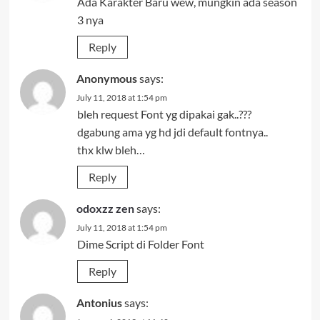
Ada Karakter Baru wew, mungkin ada season
3 nya
Reply
Anonymous
says:
July 11, 2018 at 1:54 pm
bleh request Font yg dipakai gak..???
dgabung ama yg hd jdi default fontnya..
thx klw bleh…
Reply
odoxzz zen
says:
July 11, 2018 at 1:54 pm
Dime Script di Folder Font
Reply
Antonius
says: