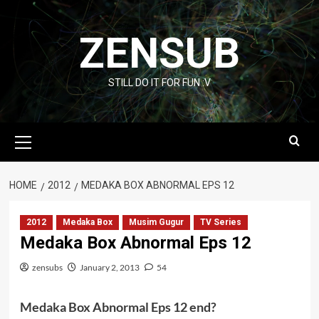
Skip
to
ZENSUB
content
STILL DO IT FOR FUN :V
Primary
Menu
HOME
2012
MEDAKA BOX ABNORMAL EPS 12
2012
Medaka Box
Musim Gugur
TV Series
Medaka Box Abnormal Eps 12
zensubs
January 2, 2013
54
Medaka Box Abnormal Eps 12 end?