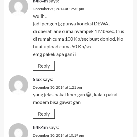
h4k4m
says:
December 30, 2014 at 12:32 pm
wuiih..
jadi pengen jg punya koneksi DEWA..
di daerah ane cuma nyampek 1 Mb/sec, trus
di rumah cuma 100 Kb/sec buat donlod, klo
buat upload cuma 50 Kb/sec..
emg pakek apa gan??
Reply
Slax
says:
December 30, 2014 at 1:21 pm
yang jelas pakai fiber gan 😀 , kalau pakai
modem bisa gawat gan
Reply
h4k4m
says:
December 30, 2014 at 10:19 pm