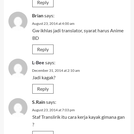
Reply
Brian
says:
August 23, 2014 at 4:00 am
Gw ikhlas jadi translator, syarat harus Anime
BD
Reply
L-Bee
says:
December 31, 2014 at 2:10 am
Jadi kagak?
Reply
S.Rain
says:
August 23, 2014 at 7:03 pm
Staf Translirik itu cara kerja kayak gimana gan
?