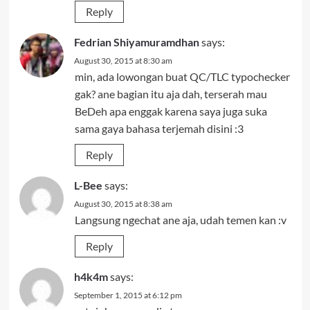
Reply
Fedrian Shiyamuramdhan
says:
August 30, 2015 at 8:30 am
min, ada lowongan buat QC/TLC typochecker
gak? ane bagian itu aja dah, terserah mau
BeDeh apa enggak karena saya juga suka
sama gaya bahasa terjemah disini :3
Reply
L-Bee
says:
August 30, 2015 at 8:38 am
Langsung ngechat ane aja, udah temen kan :v
Reply
h4k4m
says:
September 1, 2015 at 6:12 pm