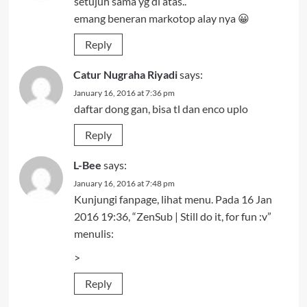
setujuh sama yg di atas..
emang beneran markotop alay nya 😀
Reply
Catur Nugraha Riyadi
says:
January 16, 2016 at 7:36 pm
daftar dong gan, bisa tl dan enco uplo
Reply
L-Bee
says:
January 16, 2016 at 7:48 pm
Kunjungi fanpage, lihat menu. Pada 16 Jan
2016 19:36, “ZenSub | Still do it, for fun :v”
menulis:
>
Reply