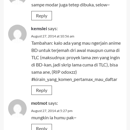
sampe modar juga tetep dibuka, selow~
Reply
kemslei
says:
August 27, 2014 at 10:56 am
Tambahan: kalo ada yang mau ngerjain anime
BD untuk terjemah dri awal maupun cuma di
TLC (maksudnya: proyek lama zen yang ingin
di BD-kan, jadi skrip lama cuma di TLC), bisa
sama ane, (RIP odoxzz)
#kirain_yang_komen_pertamax_mau_daftar
Reply
motmot
says:
August 27, 2014 at 5:27 pm
mungkin ia humu pak~
Reply