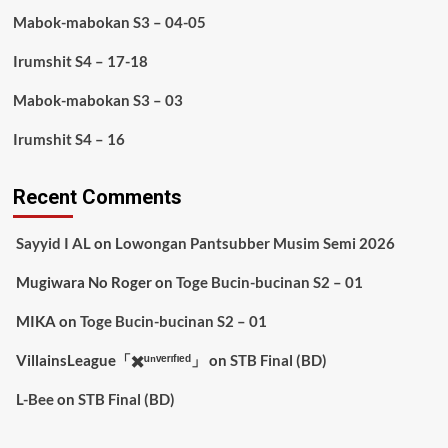
Mabok-mabokan S3 – 04-05
Irumshit S4 – 17-18
Mabok-mabokan S3 – 03
Irumshit S4 – 16
Recent Comments
Sayyid I AL
on
Lowongan Pantsubber Musim Semi 2026
Mugiwara No Roger
on
Toge Bucin-bucinan S2 – 01
MIKA
on
Toge Bucin-bucinan S2 – 01
VillainsLeague「✖️ᵘⁿᵛᵉʳᶦᶠᶦᵉᵈ」
on
STB Final (BD)
L-Bee
on
STB Final (BD)