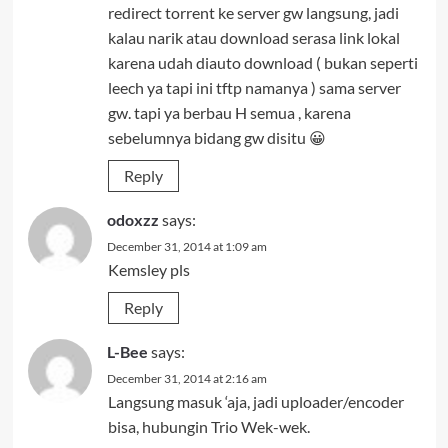
redirect torrent ke server gw langsung, jadi
kalau narik atau download serasa link lokal
karena udah diauto download ( bukan seperti
leech ya tapi ini tftp namanya ) sama server
gw. tapi ya berbau H semua , karena
sebelumnya bidang gw disitu 😀
Reply
odoxzz
says:
December 31, 2014 at 1:09 am
Kemsley pls
Reply
L-Bee
says:
December 31, 2014 at 2:16 am
Langsung masuk ‘aja, jadi uploader/encoder
bisa, hubungin Trio Wek-wek.