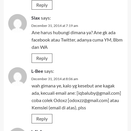
Reply
Slax
says:
December 31, 2014 at 7:19 am
Ane harus hubungi dimana ya? Ane gk ada
facebook atau Twitter, adanya cuma YM, Bbm
dan WA
Reply
L-Bee
says:
December 31, 2014 at 8:06 am
wah gimana ye, kalo yg kesebut ane kagak
ada, kecuali email ane: [
iqbaluby@gmail.com
]
coba colek Odoxz [
odoxzz@gmail.com
] atau
Kemslei (email di atas), plss
Reply