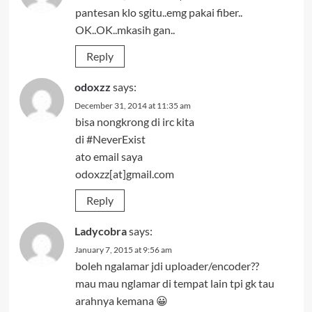
pantesan klo sgitu..emg pakai fiber..
OK..OK..mkasih gan..
Reply
odoxzz
says:
December 31, 2014 at 11:35 am
bisa nongkrong di irc kita
di #NeverExist
ato email saya
odoxzz[at]gmail.com
Reply
Ladycobra
says:
January 7, 2015 at 9:56 am
boleh ngalamar jdi uploader/encoder??
mau mau nglamar di tempat lain tpi gk tau
arahnya kemana 😀