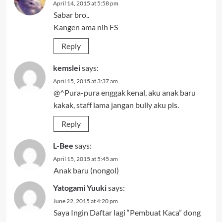
April 14, 2015 at 5:58 pm
Sabar bro..
Kangen ama nih FS
Reply
kemslei
says:
April 15, 2015 at 3:37 am
@^Pura-pura enggak kenal, aku anak baru
kakak, staff lama jangan bully aku pls.
Reply
L-Bee
says:
April 15, 2015 at 5:45 am
Anak baru (nongol)
Yatogami Yuuki
says:
June 22, 2015 at 4:20 pm
Saya Ingin Daftar lagi “Pembuat Kaca” dong