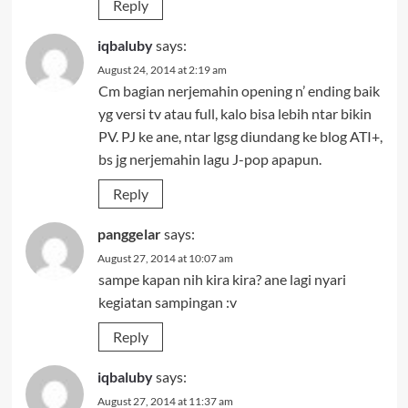
Reply
iqbaluby
says:
August 24, 2014 at 2:19 am
Cm bagian nerjemahin opening n’ ending baik
yg versi tv atau full, kalo bisa lebih ntar bikin
PV. PJ ke ane, ntar lgsg diundang ke blog ATI+,
bs jg nerjemahin lagu J-pop apapun.
Reply
panggelar
says:
August 27, 2014 at 10:07 am
sampe kapan nih kira kira? ane lagi nyari
kegiatan sampingan :v
Reply
iqbaluby
says:
August 27, 2014 at 11:37 am