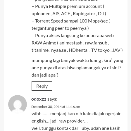
– Punya Multiple premium account (
uploaded, AIS, ACE , Rapidgator , Dll )
– Torrent Speed sampai 100 Mbps/sec (
tergantung peer to peernya )
– Punya akses langsung ke beberapa web
RAW Anime ( animestash , raw.fansub ,
titanime , nyaa.se , HDhentai , TV tokyo , JAV )
mumpung lagi banyak waktu luang , kira” yang
ane punya di atas bisa nglamar gak ya di sini ?
dan jadi apa ?
Reply
odoxzz
says:
December 30, 2014 at 11:16 am
wihh……. menjanjikan nih kalo diajak ngerjain
english… jadi raw provider…
well, tunggu kontak dari luby. udah ane kasih