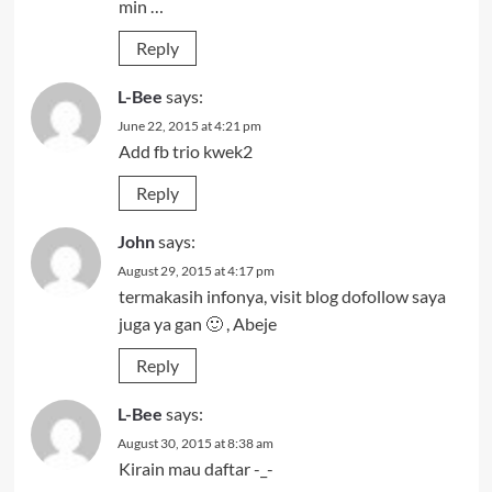
min …
Reply
L-Bee
says:
June 22, 2015 at 4:21 pm
Add fb trio kwek2
Reply
John
says:
August 29, 2015 at 4:17 pm
termakasih infonya, visit blog dofollow saya
juga ya gan 🙂 , Abeje
Reply
L-Bee
says:
August 30, 2015 at 8:38 am
Kirain mau daftar -_-