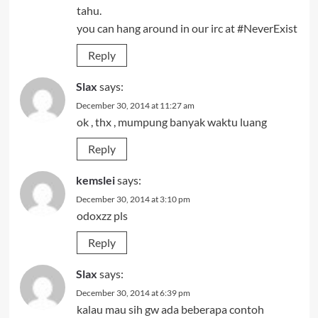
tahu.
you can hang around in our irc at #NeverExist
Reply
Slax
says:
December 30, 2014 at 11:27 am
ok , thx , mumpung banyak waktu luang
Reply
kemslei
says:
December 30, 2014 at 3:10 pm
odoxzz pls
Reply
Slax
says:
December 30, 2014 at 6:39 pm
kalau mau sih gw ada beberapa contoh