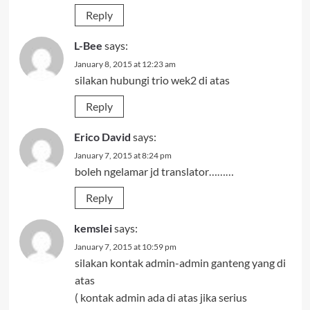
Reply
L-Bee
says:
January 8, 2015 at 12:23 am
silakan hubungi trio wek2 di atas
Reply
Erico David
says:
January 7, 2015 at 8:24 pm
boleh ngelamar jd translator………
Reply
kemslei
says:
January 7, 2015 at 10:59 pm
silakan kontak admin-admin ganteng yang di
atas
( kontak admin ada di atas jika serius