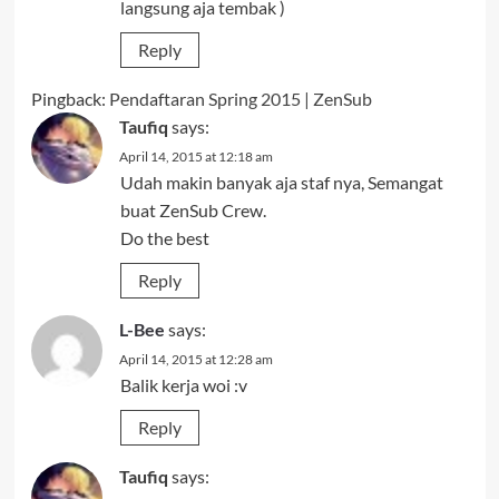
langsung aja tembak )
Reply
Pingback:
Pendaftaran Spring 2015 | ZenSub
Taufiq
says:
April 14, 2015 at 12:18 am
Udah makin banyak aja staf nya, Semangat
buat ZenSub Crew.
Do the best
Reply
L-Bee
says:
April 14, 2015 at 12:28 am
Balik kerja woi :v
Reply
Taufiq
says: