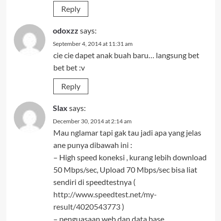
Reply
odoxzz
says:
September 4, 2014 at 11:31 am
cie cie dapet anak buah baru… langsung bet
bet bet :v
Reply
Slax
says:
December 30, 2014 at 2:14 am
Mau nglamar tapi gak tau jadi apa yang jelas
ane punya dibawah ini :
– High speed koneksi , kurang lebih download
50 Mbps/sec, Upload 70 Mbps/sec bisa liat
sendiri di speedtestnya (
http://www.speedtest.net/my-
result/4020543773
)
– penguasaan web dan data base.