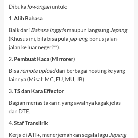
Dibuka
lowongan
untuk:
1.
Alih Bahasa
Baik dari
Bahasa Inggris
maupun langsung
Jepang
(Khusus ini, bila bisa pula
jap-eng
, bonus jalan-
jalan ke luar negeri**).
2.
Pembuat Kaca
(
Mirrorer
)
Bisa
remote upload
dari berbagai hosting ke yang
lainnya (Misal: MC, EU, MU, JB)
3.
TS dan Kara Effector
Bagian merias takarir, yang awalnya kagak jelas
dan DTE.
4.
Staf Translirik
Kerja di
ATI+
, menerjemahkan segala lagu
Jepang