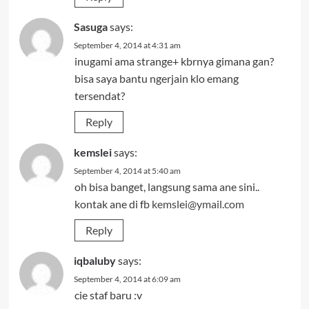
Sasuga
says:
September 4, 2014 at 4:31 am
inugami ama strange+ kbrnya gimana gan?
bisa saya bantu ngerjain klo emang
tersendat?
Reply
kemslei
says:
September 4, 2014 at 5:40 am
oh bisa banget, langsung sama ane sini..
kontak ane di fb
kemslei@ymail.com
Reply
iqbaluby
says:
September 4, 2014 at 6:09 am
cie staf baru :v