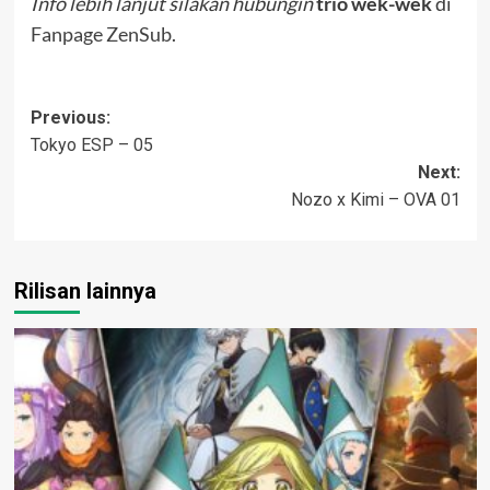
Info lebih lanjut silakan hubungin
trio wek-wek
di
Fanpage ZenSub
.
Post
Previous:
Tokyo ESP – 05
navigation
Next:
Nozo x Kimi – OVA 01
Rilisan lainnya