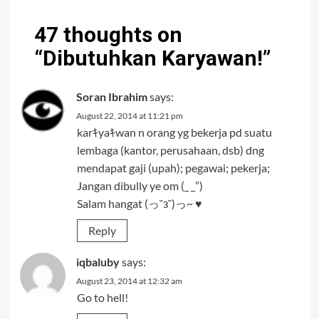
47 thoughts on
“
Dibutuhkan Karyawan!
”
Soran Ibrahim
says:
August 22, 2014 at 11:21 pm
karｷyaｷwan n orang yg bekerja pd suatu
lembaga (kantor, perusahaan, dsb) dng
mendapat gaji (upah); pegawai; pekerja;
Jangan dibully ye om (_ _”)
Salam hangat (っ˘з˘)っ~ ♥
Reply
iqbaluby
says:
August 23, 2014 at 12:32 am
Go to hell!