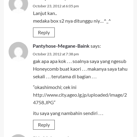
October 23, 2012 at 6:05 pm
Lanjut kan..
medaka box s2 nya ditunggu niy…^_^
Reply
Pantyhose-Megane-Baink
says:
October 23, 2012 at 7:38 pm
gak apa apa kok . . . soalnya saya yang ngesub
Honeycomb buat kaori . . . makanya saya tahu
sekali . . . terutama di bagian . . .
“okashimochi; cek ini
http://www.city.ageo.lg.jp/uploaded/image/2
4758.JPG
“
itu saya yang nambahin sendiri . . .
Reply