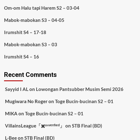
Om-om Halu tapi Harem S2 – 03-04
Mabok-mabokan S3 – 04-05
Irumshit S4 – 17-18
Mabok-mabokan S3 – 03
Irumshit S4 – 16
Recent Comments
Sayyid I AL
on
Lowongan Pantsubber Musim Semi 2026
Mugiwara No Roger
on
Toge Bucin-bucinan S2 – 01
MIKA
on
Toge Bucin-bucinan S2 – 01
VillainsLeague「✖️ᵘⁿᵛᵉʳᶦᶠᶦᵉᵈ」
on
STB Final (BD)
L-Bee
on
STB Final (BD)