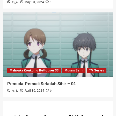
Ks_iv
0
May 13, 2024
Mahouka Kouko no Rettousei S3
Musim Semi
TV Series
Pemuda-Pemudi Sekolah Sihir – 04
Ks_iv
0
April 30, 2024