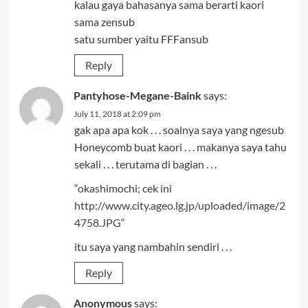
kalau gaya bahasanya sama berarti kaori
sama zensub
satu sumber yaitu FFFansub
Reply
Pantyhose-Megane-Baink
says:
July 11, 2018 at 2:09 pm
gak apa apa kok . . . soalnya saya yang ngesub
Honeycomb buat kaori . . . makanya saya tahu
sekali . . . terutama di bagian . . .
“okashimochi; cek ini
http://www.city.ageo.lg.jp/uploaded/image/2
4758.JPG
“
itu saya yang nambahin sendiri . . .
Reply
Anonymous
says: