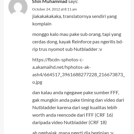
Shin Muhammad
says:
October 24, 2012 at 8:11 am
jiakakakakaka, translatornya sendiri yang
komplain
monggo kalo mau pake sub orang, tapi yang
cerdas dong, kayak Reinforce pas ngerilis bd-
rip trus nyomot sub Nutbladder :v
https://fbcdn-sphotos-c-
a.akamaihd.net/hphotos-ak-
ash4/664517_3961688277228_216673873_
o.jpg
dan kalau anda ngegawe pake sumber FFF,
gak mungkin anda pake timing dan video dari
Nutbladder karena dari segi kualitas lebih
worth anda reencode dari FFF (CRF 16)
daripada video Nutbladder (CRF 18)
ah ngebajak, mana ngerti dia beginian :v