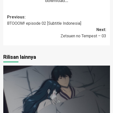
download…
Post
Previous:
BTOOOM! episode 02 [Subtitle Indonesia]
navigation
Next:
Zetsuen no Tempest – 03
Rilisan lainnya