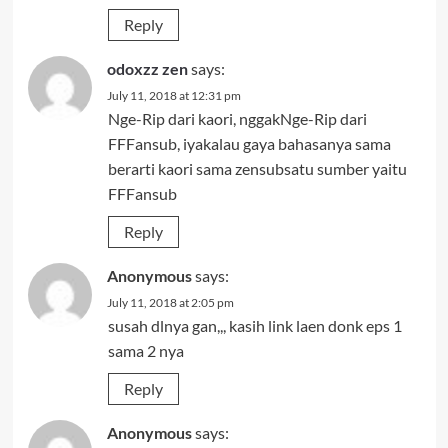
Reply
odoxzz zen
says:
July 11, 2018 at 12:31 pm
Nge-Rip dari kaori, nggakNge-Rip dari
FFFansub, iyakalau gaya bahasanya sama
berarti kaori sama zensubsatu sumber yaitu
FFFansub
Reply
Anonymous
says:
July 11, 2018 at 2:05 pm
susah dlnya gan,,, kasih link laen donk eps 1
sama 2 nya
Reply
Anonymous
says: