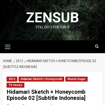
Skip
to
ZENSUB
content
STILL DO IT FOR FUN :V
Primary
Menu
HOME
2012
HIDAMARI SKETCH × HONEYCOMB EPISODE 02
[SUBTITLE INDONESIA]
2012
Hidamari Sketch × Honeycomb
Musim Gugur
TV Series
Hidamari Sketch × Honeycomb
Episode 02 [Subtitle Indonesia]