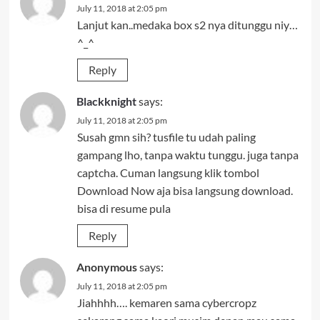
July 11, 2018 at 2:05 pm
Lanjut kan..medaka box s2 nya ditunggu niy…
^_^
Reply
Blackknight
says:
July 11, 2018 at 2:05 pm
Susah gmn sih? tusfile tu udah paling
gampang lho, tanpa waktu tunggu. juga tanpa
captcha. Cuman langsung klik tombol
Download Now aja bisa langsung download.
bisa di resume pula
Reply
Anonymous
says:
July 11, 2018 at 2:05 pm
Jiahhhh…. kemaren sama cybercropz