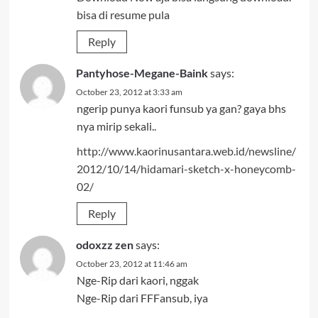
bisa di resume pula
Reply
Pantyhose-Megane-Baink
says:
October 23, 2012 at 3:33 am
ngerip punya kaori funsub ya gan? gaya bhs
nya mirip sekali..
http://www.kaorinusantara.web.id/newsline/
2012/10/14/hidamari-sketch-x-honeycomb-
02/
Reply
odoxzz zen
says:
October 23, 2012 at 11:46 am
Nge-Rip dari kaori, nggak
Nge-Rip dari FFFansub, iya