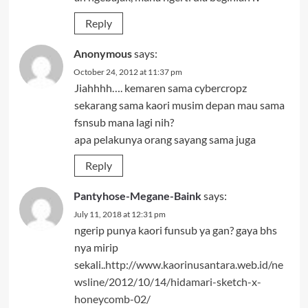
Reply
Anonymous
says:
October 24, 2012 at 11:37 pm
Jiahhhh…. kemaren sama cybercropz
sekarang sama kaori musim depan mau sama
fsnsub mana lagi nih?
apa pelakunya orang sayang sama juga
Reply
Pantyhose-Megane-Baink
says:
July 11, 2018 at 12:31 pm
ngerip punya kaori funsub ya gan? gaya bhs
nya mirip
sekali..
http://www.kaorinusantara.web.id/ne
wsline/2012/10/14/hidamari-sketch-x-
honeycomb-02/