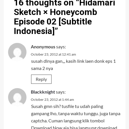
16 thoughts on “
Hidamari
Sketch × Honeycomb
Episode 02 [Subtitle
Indonesia]
”
Anonymous
says:
October 23, 2012 at 12:41 am
susah dlnya gan,,, kasih link laen donk eps 1
sama 2 nya
Reply
Blackknight
says:
October 23, 2012 at 1:44 am
Susah gmn sih? tusfile tu udah paling
gampang lho, tanpa waktu tunggu. juga tanpa
captcha. Cuman langsung klik tombol
Download Now aja bisa langsung download.