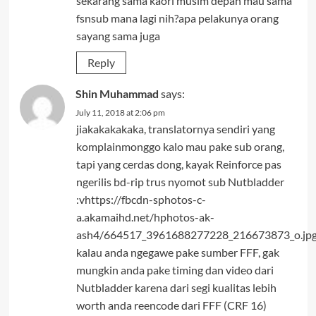
sekarang sama kaori musim depan mau sama
fsnsub mana lagi nih?apa pelakunya orang
sayang sama juga
Reply
Shin Muhammad
says:
July 11, 2018 at 2:06 pm
jiakakakakaka, translatornya sendiri yang
komplainmonggo kalo mau pake sub orang,
tapi yang cerdas dong, kayak Reinforce pas
ngerilis bd-rip trus nyomot sub Nutbladder
:vhttps://fbcdn-sphotos-c-
a.akamaihd.net/hphotos-ak-
ash4/664517_3961688277228_216673873_o.jp
kalau anda ngegawe pake sumber FFF, gak
mungkin anda pake timing dan video dari
Nutbladder karena dari segi kualitas lebih
worth anda reencode dari FFF (CRF 16)