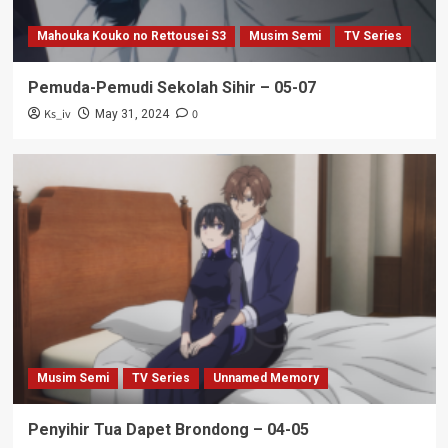
Mahouka Kouko no Rettousei S3
Musim Semi
TV Series
Pemuda-Pemudi Sekolah Sihir – 05-07
Ks_iv
0
May 31, 2024
Musim Semi
TV Series
Unnamed Memory
Penyihir Tua Dapet Brondong – 04-05