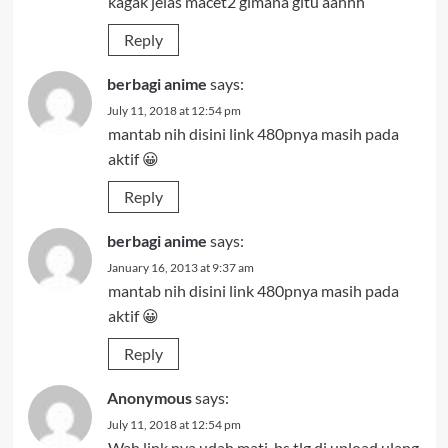
kagak jelas macet2 gimana gitu aahhh
Reply
berbagi anime
says:
July 11, 2018 at 12:54 pm
mantab nih disini link 480pnya masih pada
aktif 😀
Reply
berbagi anime
says:
January 16, 2013 at 9:37 am
mantab nih disini link 480pnya masih pada
aktif 😀
Reply
Anonymous
says:
July 11, 2018 at 12:54 pm
Wah link nya udah mati..bs tlg di upload ulang