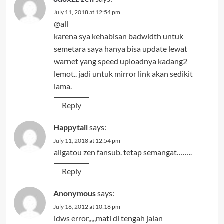
July 11, 2018 at 12:54 pm
@all
karena sya kehabisan badwidth untuk
semetara saya hanya bisa update lewat
warnet yang speed uploadnya kadang2
lemot.. jadi untuk mirror link akan sedikit
lama.
Reply
Happytail
says:
July 11, 2018 at 12:54 pm
aligatou zen fansub. tetap semangat……..
Reply
Anonymous
says:
July 16, 2012 at 10:18 pm
idws error,,,,,mati di tengah jalan