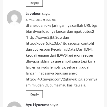
Reply
Levoleon
says:
July 17, 2012 at 3:37 am
di ane udah oke jaringannya,carilah URL bgs
biar dwonloadnya lancar dan ngak putus2
“http://xover2.jkt.3d.x dan
http://xover5.jkt.3d.x
” itu sebagai contoh!
dan cpt respon Receiving Data Dari IDM,
kecuali emang dari IDWS lagi erorr sevser
dlnya, ss sblmnya ane ambil sama tapi krna
lagi error iwds lemotnya, sekarang udah
lancar lihat ssnya barusan ane dl
http://i48.tinypic.com/2qkuvsk.jpg
. sbnrnya
smlm udah Dl, cuma mau kasi tau aja.
Reply
Ayu Hyuzuma
says: