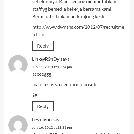
sebelumnya. Kami sedang membutuhkan
staff yg bersedia bekerja bersama kami.
Berminat silahkan berkunjung kesini :
http://www.dwnsns.com/2012/07/recruitme
n.html
Reply
Link@R3nDy
says:
July 11, 2018 at 12:54 pm
aseeeggg
maju terus yaa, zen-indofansub
😀
Reply
Levoleon
says:
July 16, 2012 at 12:21 pm