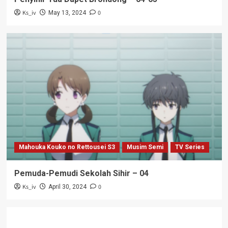
Ks_iv
0
May 13, 2024
Mahouka Kouko no Rettousei S3
Musim Semi
TV Series
Pemuda-Pemudi Sekolah Sihir – 04
Ks_iv
0
April 30, 2024