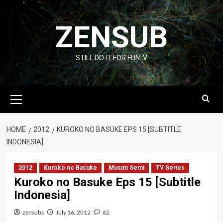
Skip
to
ZENSUB
content
STILL DO IT FOR FUN :V
Primary
Menu
HOME
2012
KUROKO NO BASUKE EPS 15 [SUBTITLE
INDONESIA]
2012
Kuroko no Basuke
Musim Semi
TV Series
Kuroko no Basuke Eps 15 [Subtitle
Indonesia]
zensubs
July 16, 2012
62