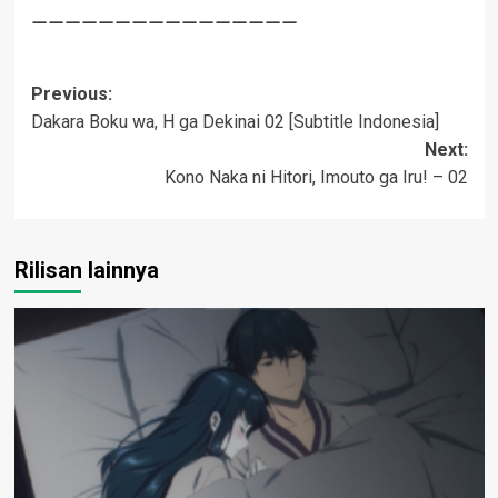
————————————————
Post
Previous:
Dakara Boku wa, H ga Dekinai 02 [Subtitle Indonesia]
navigation
Next:
Kono Naka ni Hitori, Imouto ga Iru! – 02
Rilisan lainnya