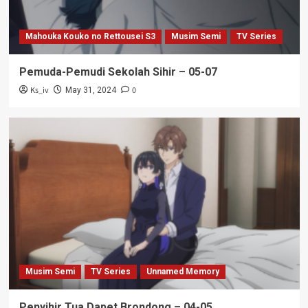
Mahouka Kouko no Rettousei S3
Musim Semi
TV Series
Pemuda-Pemudi Sekolah Sihir – 05-07
Ks_iv
0
May 31, 2024
Musim Semi
TV Series
Unnamed Memory
Penyihir Tua Dapet Brondong – 04-05