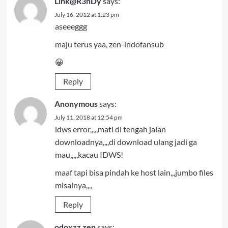
Link@R3nDy
says:
July 16, 2012 at 1:23 pm
aseeeggg
maju terus yaa, zen-indofansub
😀
Reply
Anonymous
says:
July 11, 2018 at 12:54 pm
idws error,,,,,mati di tengah jalan
downloadnya,,,,di download ulang jadi ga
mau,,,,,kacau IDWS!
maaf tapi bisa pindah ke host lain,,,jumbo files
misalnya,,,,
Reply
odoxzz zen
says: