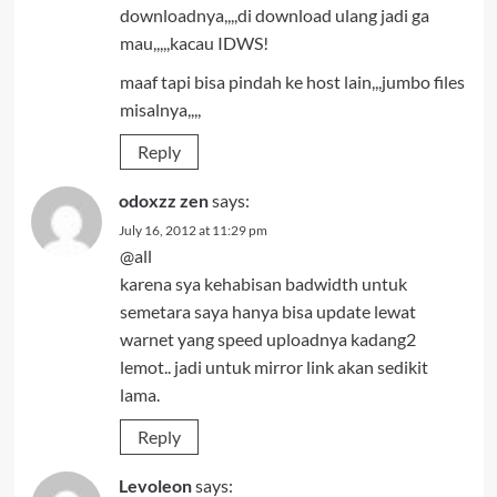
downloadnya,,,,di download ulang jadi ga
mau,,,,,kacau IDWS!
maaf tapi bisa pindah ke host lain,,,jumbo files
misalnya,,,,
Reply
odoxzz zen
says:
July 16, 2012 at 11:29 pm
@all
karena sya kehabisan badwidth untuk
semetara saya hanya bisa update lewat
warnet yang speed uploadnya kadang2
lemot.. jadi untuk mirror link akan sedikit
lama.
Reply
Levoleon
says: