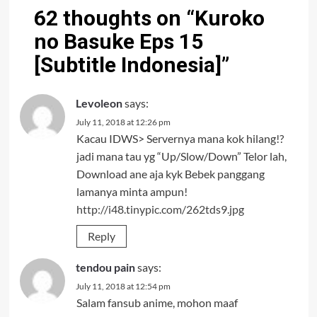
62 thoughts on “
Kuroko
no Basuke Eps 15
[Subtitle Indonesia]
”
Levoleon
says:
July 11, 2018 at 12:26 pm
Kacau IDWS> Servernya mana kok hilang!?
jadi mana tau yg “Up/Slow/Down” Telor lah,
Download ane aja kyk Bebek panggang
lamanya minta ampun!
http://i48.tinypic.com/262tds9.jpg
Reply
tendou pain
says:
July 11, 2018 at 12:54 pm
Salam fansub anime, mohon maaf