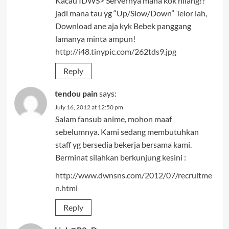
Kacau IDWS> Servernya mana kok hilang!?
jadi mana tau yg “Up/Slow/Down” Telor lah,
Download ane aja kyk Bebek panggang
lamanya minta ampun!
http://i48.tinypic.com/262tds9.jpg
Reply
tendou pain
says:
July 16, 2012 at 12:50 pm
Salam fansub anime, mohon maaf
sebelumnya. Kami sedang membutuhkan
staff yg bersedia bekerja bersama kami.
Berminat silahkan berkunjung kesini :
http://www.dwnsns.com/2012/07/recruitme
n.html
Reply