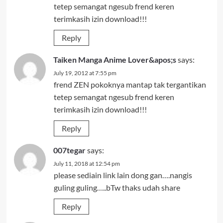
tetep semangat ngesub frend keren
terimkasih izin download!!!
Reply
Taiken Manga Anime Lover&apos;s
says:
July 19, 2012 at 7:55 pm
frend ZEN pokoknya mantap tak tergantikan
tetep semangat ngesub frend keren
terimkasih izin download!!!
Reply
007tegar
says:
July 11, 2018 at 12:54 pm
please sediain link lain dong gan….nangis
guling guling…..bTw thaks udah share
Reply