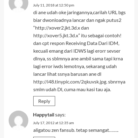
July 11, 2018 at 12:50 pm
di ane udah oke jaringannya,carilah URL bgs
biar dwonloadnya lancar dan ngak putus2
“http://xover2.jkt.3d.x dan
http://xover5.jkt.3d.x
” itu sebagai contoh!
dan cpt respon Receiving Data Dari IDM,
kecuali emang dari IDWS lagi erorr sevser
dlnya, ss sblmnya ane ambil sama tapi krna
lagi error iwds lemotnya, sekarang udah
lancar lihat ssnya barusan ane dl
http://i48.tinypic.com/2qkuvsk.jpg
. sbnrnya
smlm udah Dl, cuma mau kasi tau aja.
Reply
Happytail
says:
July 17, 2012 at 12:35 am
aligatou zen fansub. tetap semangat……..