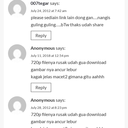
007tegar
says:
July 24, 2012 at 7:42 am
please sediain link lain dong gan….nangis
guling guling…..bTw thaks udah share
Reply
Anonymous
says:
July 11, 2018 at 12:54 pm
720p filenya rusak udah gua download
gambar nya ancur lebur
kagak jelas macet2 gimana gitu aahhh
Reply
Anonymous
says:
July 28, 2012 at 8:23 pm
720p filenya rusak udah gua download
gambar nya ancur lebur