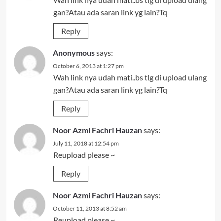
gan?Atau ada saran link yg lain?Tq
Reply
Anonymous
says:
October 6, 2013 at 1:27 pm
Wah link nya udah mati..bs tlg di upload ulang
gan?Atau ada saran link yg lain?Tq
Reply
Noor Azmi Fachri Hauzan
says:
July 11, 2018 at 12:54 pm
Reupload please ~
Reply
Noor Azmi Fachri Hauzan
says:
October 11, 2013 at 8:52 am
Reupload please ~