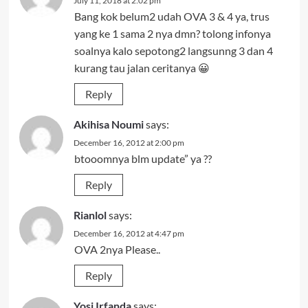
July 11, 2018 at 2:02 pm
Bang kok belum2 udah OVA 3 & 4 ya, trus
yang ke 1 sama 2 nya dmn? tolong infonya
soalnya kalo sepotong2 langsunng 3 dan 4
kurang tau jalan ceritanya 😀
Reply
Akihisa Noumi
says:
December 16, 2012 at 2:00 pm
btooomnya blm update” ya ??
Reply
Rianlol
says:
December 16, 2012 at 4:47 pm
OVA 2nya Please..
Reply
Yosi Irfanda
says: