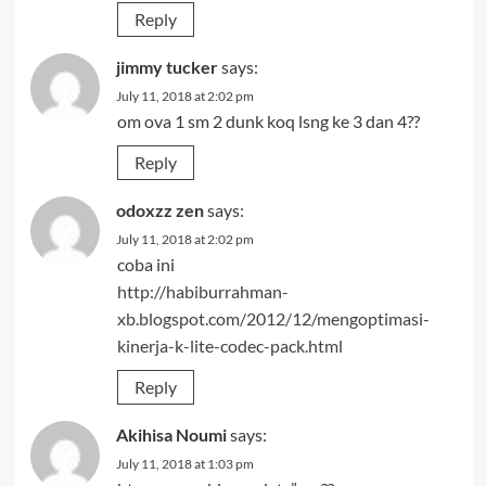
Reply
jimmy tucker
says:
July 11, 2018 at 2:02 pm
om ova 1 sm 2 dunk koq lsng ke 3 dan 4??
Reply
odoxzz zen
says:
July 11, 2018 at 2:02 pm
coba ini
http://habiburrahman-
xb.blogspot.com/2012/12/mengoptimasi-
kinerja-k-lite-codec-pack.html
Reply
Akihisa Noumi
says:
July 11, 2018 at 1:03 pm