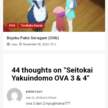
OVA
Tonikaku Kawaii
Bojoku Pake Seragam (OVA)
L-Bee
0
November 30, 2022
44 thoughts on “
Seitokai
Yakuindomo OVA 3 & 4
”
yuza
says:
July 11, 2018 at 1:03 pm
ova 1 dan 2 nya gimana????