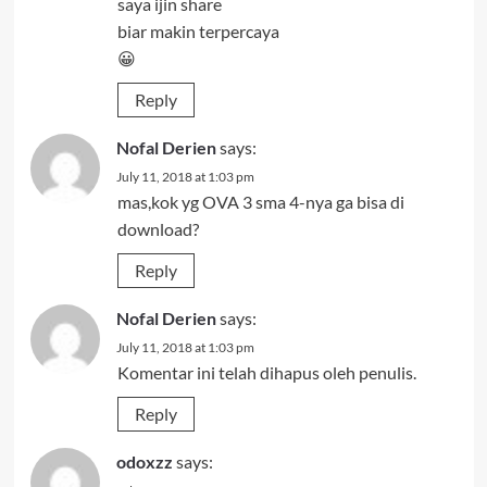
saya ijin share
biar makin terpercaya
😀
Reply
Nofal Derien
says:
July 11, 2018 at 1:03 pm
mas,kok yg OVA 3 sma 4-nya ga bisa di
download?
Reply
Nofal Derien
says:
July 11, 2018 at 1:03 pm
Komentar ini telah dihapus oleh penulis.
Reply
odoxzz
says: