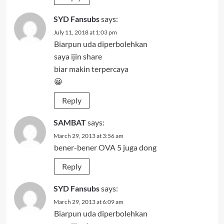
SYD Fansubs
says:
July 11, 2018 at 1:03 pm
Biarpun uda diperbolehkan
saya ijin share
biar makin terpercaya
😀
Reply
SAMBAT
says:
March 29, 2013 at 3:56 am
bener-bener OVA 5 juga dong
Reply
SYD Fansubs
says:
March 29, 2013 at 6:09 am
Biarpun uda diperbolehkan