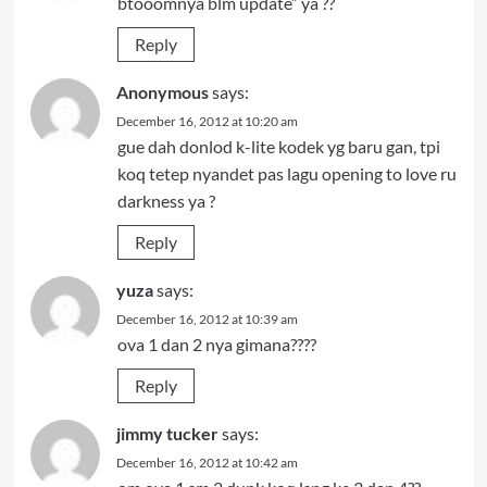
btooomnya blm update” ya ??
Reply
Anonymous
says:
December 16, 2012 at 10:20 am
gue dah donlod k-lite kodek yg baru gan, tpi
koq tetep nyandet pas lagu opening to love ru
darkness ya ?
Reply
yuza
says:
December 16, 2012 at 10:39 am
ova 1 dan 2 nya gimana????
Reply
jimmy tucker
says:
December 16, 2012 at 10:42 am