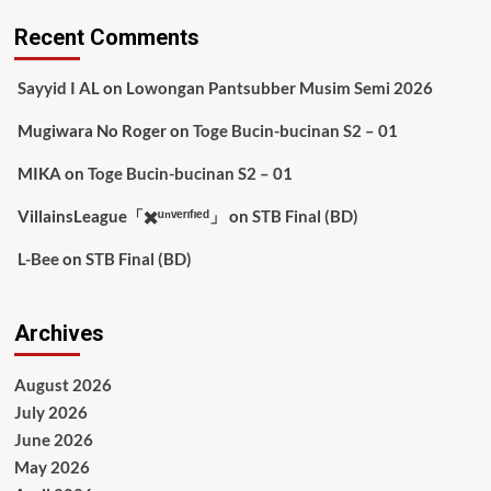
Recent Comments
Sayyid I AL
on
Lowongan Pantsubber Musim Semi 2026
Mugiwara No Roger
on
Toge Bucin-bucinan S2 – 01
MIKA
on
Toge Bucin-bucinan S2 – 01
VillainsLeague「✖️ᵘⁿᵛᵉʳᶦᶠᶦᵉᵈ」
on
STB Final (BD)
L-Bee
on
STB Final (BD)
Archives
August 2026
July 2026
June 2026
May 2026