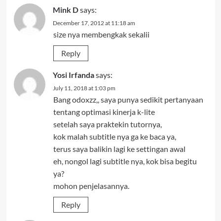
Mink D
says:
December 17, 2012 at 11:18 am
size nya membengkak sekalii
Reply
Yosi Irfanda
says:
July 11, 2018 at 1:03 pm
Bang odoxzz,, saya punya sedikit pertanyaan
tentang optimasi kinerja k-lite
setelah saya praktekin tutornya,
kok malah subtitle nya ga ke baca ya,
terus saya balikin lagi ke settingan awal
eh, nongol lagi subtitle nya, kok bisa begitu
ya?
mohon penjelasannya.
Reply