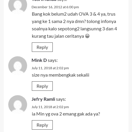
December 16, 2012 at 6:00 pm
Bang kok belum2 udah OVA 3 & 4 ya, trus
yang ke 1 sama 2 nya dmn? tolong infonya
soalnya kalo sepotong2 langsunng 3 dan 4
kurang tau jalan ceritanya 😀
Reply
Mink D
says:
July 11, 2018 at 2:02 pm
size nya membengkak sekalii
Reply
Jefry Ramli
says:
July 11, 2018 at 2:02 pm
ia Min yg ova 2 emang gak ada ya?
Reply