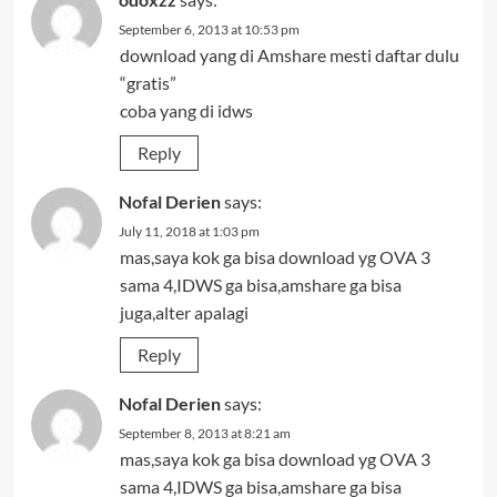
September 6, 2013 at 10:53 pm
download yang di Amshare mesti daftar dulu
“gratis”
coba yang di idws
Reply
Nofal Derien
says:
July 11, 2018 at 1:03 pm
mas,saya kok ga bisa download yg OVA 3
sama 4,IDWS ga bisa,amshare ga bisa
juga,alter apalagi
Reply
Nofal Derien
says:
September 8, 2013 at 8:21 am
mas,saya kok ga bisa download yg OVA 3
sama 4,IDWS ga bisa,amshare ga bisa