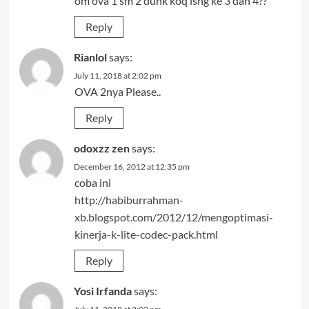
om ova 1 sm 2 dunk koq lsng ke 3 dan 4??
Reply
Rianlol
says:
July 11, 2018 at 2:02 pm
OVA 2nya Please..
Reply
odoxzz zen
says:
December 16, 2012 at 12:35 pm
coba ini
http://habiburrahman-
xb.blogspot.com/2012/12/mengoptimasi-
kinerja-k-lite-codec-pack.html
Reply
Yosi Irfanda
says: