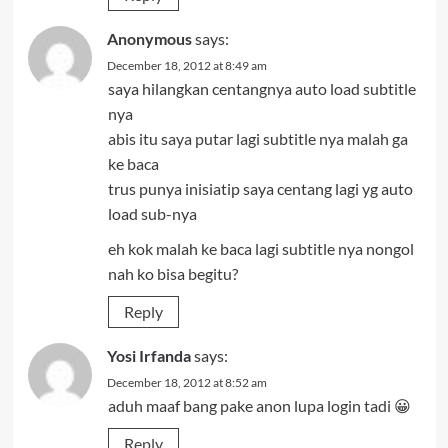
Anonymous
says:
December 18, 2012 at 8:49 am
saya hilangkan centangnya auto load subtitle
nya
abis itu saya putar lagi subtitle nya malah ga
ke baca
trus punya inisiatip saya centang lagi yg auto
load sub-nya
eh kok malah ke baca lagi subtitle nya nongol
nah ko bisa begitu?
Reply
Yosi Irfanda
says:
December 18, 2012 at 8:52 am
aduh maaf bang pake anon lupa login tadi 😀
Reply