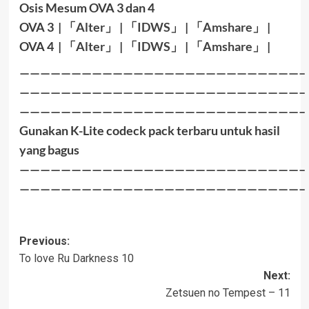
Osis Mesum OVA 3 dan 4
OVA 3
|
「
Alter
」
|
「
IDWS
」
|
「
Amshare
」
|
OVA 4
|
「
Alter
」
|
「
IDWS
」
|
「
Amshare
」
|
———————————————————————————–
———————————————————————————–
———————————————————————————–
Gunakan K-Lite codeck pack terbaru untuk hasil
yang bagus
———————————————————————————–
———————————————————————————–
Post
Previous:
To love Ru Darkness 10
navigation
Next:
Zetsuen no Tempest – 11