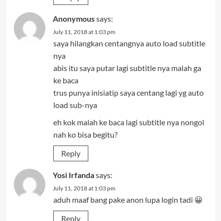
Anonymous
says:
July 11, 2018 at 1:03 pm
saya hilangkan centangnya auto load subtitle
nya
abis itu saya putar lagi subtitle nya malah ga
ke baca
trus punya inisiatip saya centang lagi yg auto
load sub-nya
eh kok malah ke baca lagi subtitle nya nongol
nah ko bisa begitu?
Reply
Yosi Irfanda
says:
July 11, 2018 at 1:03 pm
aduh maaf bang pake anon lupa login tadi 😀
Reply