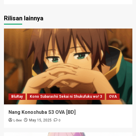
Rilisan lainnya
BluRay
Kono Subarashii Sekai ni Shukufuku wo! 3
OVA
Nang Konoshuba S3 OVA [BD]
L-Bee
0
May 15, 2025