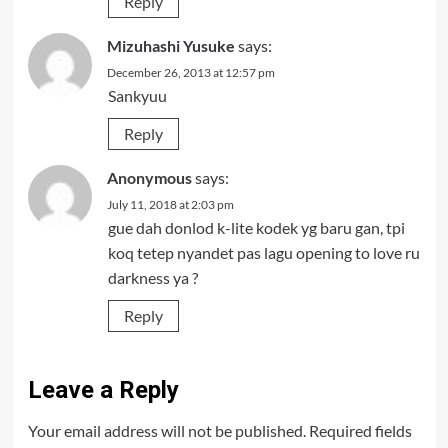
Reply
Mizuhashi Yusuke
says:
December 26, 2013 at 12:57 pm
Sankyuu
Reply
Anonymous
says:
July 11, 2018 at 2:03 pm
gue dah donlod k-lite kodek yg baru gan, tpi
koq tetep nyandet pas lagu opening to love ru
darkness ya ?
Reply
Leave a Reply
Your email address will not be published.
Required fields