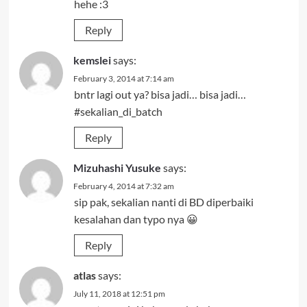
hehe :3
Reply
kemslei
says:
February 3, 2014 at 7:14 am
bntr lagi out ya? bisa jadi… bisa jadi…
#sekalian_di_batch
Reply
Mizuhashi Yusuke
says:
February 4, 2014 at 7:32 am
sip pak, sekalian nanti di BD diperbaiki
kesalahan dan typo nya 😀
Reply
atlas
says:
July 11, 2018 at 12:51 pm