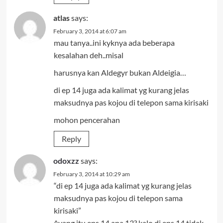
atlas
says:
February 3, 2014 at 6:07 am
mau tanya..ini kyknya ada beberapa
kesalahan deh..misal
harusnya kan Aldegyr bukan Aldeigia…
di ep 14 juga ada kalimat yg kurang jelas
maksudnya pas kojou di telepon sama kirisaki
mohon pencerahan
Reply
odoxzz
says:
February 3, 2014 at 10:29 am
“di ep 14 juga ada kalimat yg kurang jelas
maksudnya pas kojou di telepon sama
kirisaki”
^yang itu eps 14 apa 13? kalo di eps 14 tidak