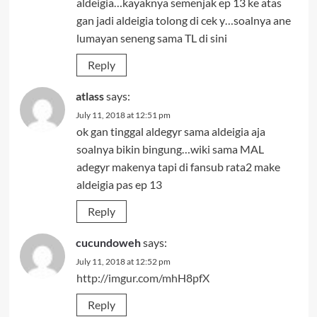
aldeigia…kayaknya semenjak ep 13 ke atas
gan jadi aldeigia tolong di cek y…soalnya ane
lumayan seneng sama TL di sini
Reply
atlass
says:
July 11, 2018 at 12:51 pm
ok gan tinggal aldegyr sama aldeigia aja
soalnya bikin bingung…wiki sama MAL
adegyr makenya tapi di fansub rata2 make
aldeigia pas ep 13
Reply
cucundoweh
says:
July 11, 2018 at 12:52 pm
http://imgur.com/mhH8pfX
Reply