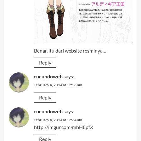
Benar, itu dari website resminya…
Reply
cucundoweh
says:
February 4, 2014 at 12:26 am
Reply
cucundoweh
says:
February 4, 2014 at 12:34 am
http://imgur.com/mhH8pfX
Reply