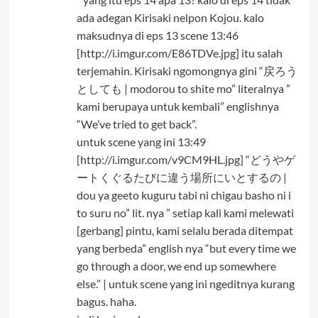
ada adegan Kirisaki nelpon Kojou. kalo
maksudnya di eps 13 scene 13:46
[http://i.imgur.com/E86TDVe.jpg] itu salah
terjemahin. Kirisaki ngomongnya gini “戻ろう
としても | modorou to shite mo” literalnya ”
kami berupaya untuk kembali” englishnya
“We’ve tried to get back”.
untuk scene yang ini 13:49
[http://i.imgur.com/v9CM9HL.jpg] “どうやゲ
ートくぐるたびに違う場所にいとするの |
dou ya geeto kuguru tabi ni chigau basho ni i
to suru no” lit. nya ” setiap kali kami melewati
[gerbang] pintu, kami selalu berada ditempat
yang berbeda” english nya “but every time we
go through a door, we end up somewhere
else.” | untuk scene yang ini ngeditnya kurang
bagus. haha.