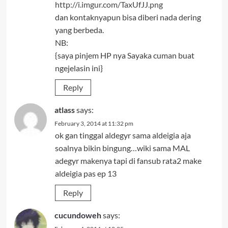
http://i.imgur.com/TaxUfJJ.png
dan kontaknyapun bisa diberi nada dering
yang berbeda.
NB:
{saya pinjem HP nya Sayaka cuman buat
ngejelasin ini}
Reply
atlass
says:
February 3, 2014 at 11:32 pm
ok gan tinggal aldegyr sama aldeigia aja
soalnya bikin bingung…wiki sama MAL
adegyr makenya tapi di fansub rata2 make
aldeigia pas ep 13
Reply
cucundoweh
says: