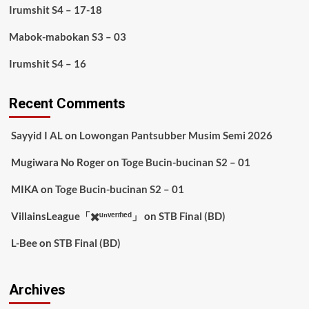
Irumshit S4 – 17-18
Mabok-mabokan S3 – 03
Irumshit S4 – 16
Recent Comments
Sayyid I AL
on
Lowongan Pantsubber Musim Semi 2026
Mugiwara No Roger
on
Toge Bucin-bucinan S2 – 01
MIKA
on
Toge Bucin-bucinan S2 – 01
VillainsLeague「✖️ᵘⁿᵛᵉʳᶦᶠᶦᵉᵈ」
on
STB Final (BD)
L-Bee
on
STB Final (BD)
Archives