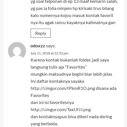
yg soal telponan di ep 13 maaf kemarin salah,
yg pas la folia minjem hp kirisaki trus bilang
kalo nomernya kojou masuk kontak favorit
nya itu agak rancu kayaknya kalimatnya gan
Reply
odoxzz
says:
July 11, 2018 at 12:52 pm
Karena kontak bukanlah folder, jadi saya
langsung tulis aja “Favorites”
mungkin maksudnya begini biar lebih jelas
Ini daftar kontaknya sayaka
http://i.imgur.com/tPkmR1O.png
disana ada
Favorites
dan ini isi favoritesnya
http://i.imgur.com/TaxUfJJ.png
dan kontaknyapun bisa diberi nada dering
yang berbeda.