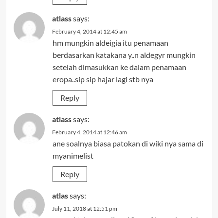
atlass
says:
February 4, 2014 at 12:45 am
hm mungkin aldeigia itu penamaan
berdasarkan katakana y..n aldegyr mungkin
setelah dimasukkan ke dalam penamaan
eropa..sip sip hajar lagi stb nya
Reply
atlass
says:
February 4, 2014 at 12:46 am
ane soalnya biasa patokan di wiki nya sama di
myanimelist
Reply
atlas
says:
July 11, 2018 at 12:51 pm