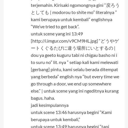
terjemahin. Kirisaki ngomongnya gini “戻ろう
としても | modorou to shite mo” literalnya ”
kami berupaya untuk kembali” englishnya
“We’ve tried to get back”.
untuk scene yang ini 13:49
[http://i.imgur.com/v9CM9HL.jpg] “どうやゲ
ートくぐるたびに違う場所にいとするの |
dou ya geeto kuguru tabi ni chigau basho ni i
to suru no” lit. nya ” setiap kali kami melewati
[gerbang] pintu, kami selalu berada ditempat
yang berbeda” english nya “but every time we
go through a door, we end up somewhere
else.” | untuk scene yang ini ngeditnya kurang
bagus. haha.
jadi kesimpulannya
untuk scene 13:46 harusnya begini “Kami
berupaya untuk kembali,”
untuk scene 13:49 harusnya begini “tapi