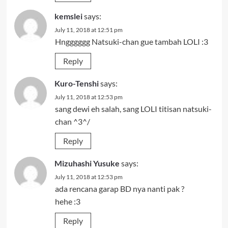
kemslei
says:
July 11, 2018 at 12:51 pm
Hngggggg Natsuki-chan gue tambah LOLI :3
Reply
Kuro-Tenshi
says:
July 11, 2018 at 12:53 pm
sang dewi eh salah, sang LOLI titisan natsuki-
chan ^3^/
Reply
Mizuhashi Yusuke
says:
July 11, 2018 at 12:53 pm
ada rencana garap BD nya nanti pak ?
hehe :3
Reply