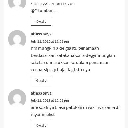
February 3, 2014 at 11:09 am
@^ tumben …
Reply
atlass
says:
July 11, 2018 at 12:51 pm
hm mungkin aldeigia itu penamaan
berdasarkan katakana y..n aldegyr mungkin
setelah dimasukkan ke dalam penamaan
eropa..sip sip hajar lagi stb nya
Reply
atlass
says:
July 11, 2018 at 12:51 pm
ane soalnya biasa patokan di wiki nya sama di
myanimelist
Reply