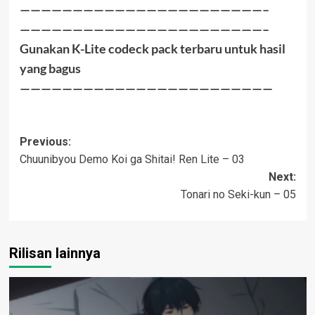
———————————————————————–
———————————————————————–
Gunakan K-Lite codeck pack terbaru untuk hasil
yang bagus
————————————————————————
Post
Previous:
Chuunibyou Demo Koi ga Shitai! Ren Lite – 03
navigation
Next:
Tonari no Seki-kun – 05
Rilisan lainnya