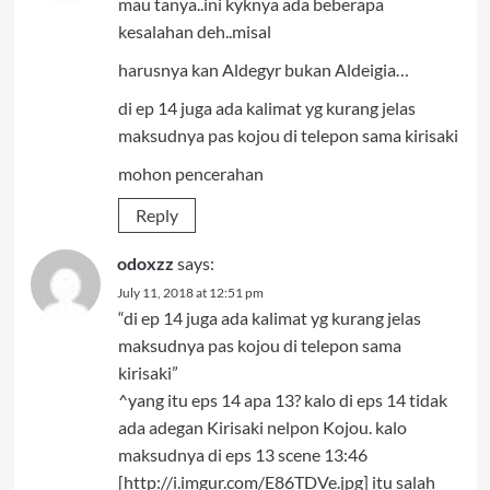
mau tanya..ini kyknya ada beberapa
kesalahan deh..misal
harusnya kan Aldegyr bukan Aldeigia…
di ep 14 juga ada kalimat yg kurang jelas
maksudnya pas kojou di telepon sama kirisaki
mohon pencerahan
Reply
odoxzz
says:
July 11, 2018 at 12:51 pm
“di ep 14 juga ada kalimat yg kurang jelas
maksudnya pas kojou di telepon sama
kirisaki”
^yang itu eps 14 apa 13? kalo di eps 14 tidak
ada adegan Kirisaki nelpon Kojou. kalo
maksudnya di eps 13 scene 13:46
[http://i.imgur.com/E86TDVe.jpg] itu salah