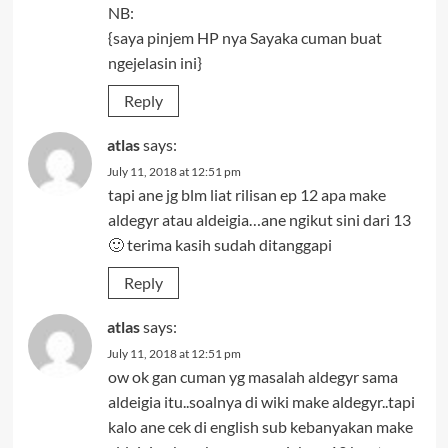
NB:
{saya pinjem HP nya Sayaka cuman buat
ngejelasin ini}
Reply
atlas
says:
July 11, 2018 at 12:51 pm
tapi ane jg blm liat rilisan ep 12 apa make
aldegyr atau aldeigia…ane ngikut sini dari 13
🙂 terima kasih sudah ditanggapi
Reply
atlas
says:
July 11, 2018 at 12:51 pm
ow ok gan cuman yg masalah aldegyr sama
aldeigia itu..soalnya di wiki make aldegyr..tapi
kalo ane cek di english sub kebanyakan make