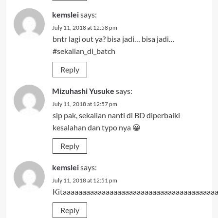
kemslei
says:
July 11, 2018 at 12:58 pm
bntr lagi out ya? bisa jadi… bisa jadi…
#sekalian_di_batch
Reply
Mizuhashi Yusuke
says:
July 11, 2018 at 12:57 pm
sip pak, sekalian nanti di BD diperbaiki
kesalahan dan typo nya 😀
Reply
kemslei
says:
July 11, 2018 at 12:51 pm
Kitaaaaaaaaaaaaaaaaaaaaaaaaaaaaaaaaaaaaaaaaaaaaa
Reply