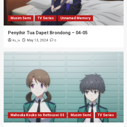
Musim Semi
TV Series
Unnamed Memory
Penyihir Tua Dapet Brondong – 04-05
Ks_iv
0
May 13, 2024
Mahouka Kouko no Rettousei S3
Musim Semi
TV Series