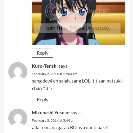
Reply
Kuro-Tenshi
says:
February 2, 2014 at 12:04 am
sang dewi eh salah, sang LOLI titisan natsuki-
chan ^3^/
Reply
Mizuhashi Yusuke
says:
February 3, 2014 at 5:44 am
ada rencana garap BD nya nanti pak ?