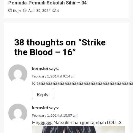
Pemuda-Pemudi Sekolah Sihir – 04
Ks_iv
0
April 30, 2024
38 thoughts on “
Strike
the Blood – 16
”
kemslei
says:
February 1, 2014 at 9:14 am
Kitaaaaaaaaaaaaaaaaaaaaaaaaaaaaaaaaaaaaaaaaaaaaa
Reply
kemslei
says:
February 1, 2014 at 10:07 am
Hngggggg Natsuki-chan gue tambah LOLI :3