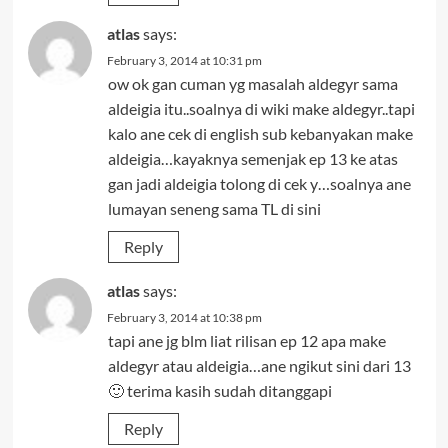
atlas
says:
February 3, 2014 at 10:31 pm
ow ok gan cuman yg masalah aldegyr sama
aldeigia itu..soalnya di wiki make aldegyr..tapi
kalo ane cek di english sub kebanyakan make
aldeigia…kayaknya semenjak ep 13 ke atas
gan jadi aldeigia tolong di cek y…soalnya ane
lumayan seneng sama TL di sini
Reply
atlas
says:
February 3, 2014 at 10:38 pm
tapi ane jg blm liat rilisan ep 12 apa make
aldegyr atau aldeigia…ane ngikut sini dari 13
🙂 terima kasih sudah ditanggapi
Reply