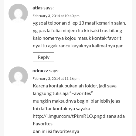
atlas
says:
February 3, 2014 at 10:40 pm
yg soal telponan di ep 13 maaf kemarin salah,
yg pas la folia minjem hp kirisaki trus bilang
kalo nomernya kojou masuk kontak favorit
nya itu agak rancu kayaknya kalimatnya gan
Reply
odoxzz
says:
February 3, 2014 at 11:16 pm
Karena kontak bukanlah folder, jadi saya
langsung tulis aja “Favorites”
mungkin maksudnya begini biar lebih jelas
Ini daftar kontaknya sayaka
http://i.imgur.com/tPkmR1O.png
disana ada
Favorites
dan ini isi favoritesnya