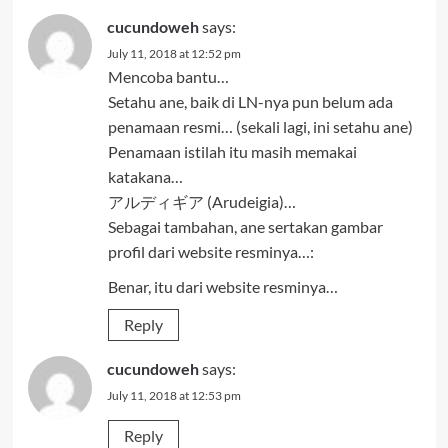
cucundoweh
says:
July 11, 2018 at 12:52 pm
Mencoba bantu…
Setahu ane, baik di LN-nya pun belum ada
penamaan resmi… (sekali lagi, ini setahu ane)
Penamaan istilah itu masih memakai
katakana…
アルディギア (Arudeigia)…
Sebagai tambahan, ane sertakan gambar
profil dari website resminya…:
Benar, itu dari website resminya…
Reply
cucundoweh
says:
July 11, 2018 at 12:53 pm
Reply