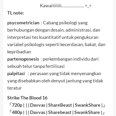
Kawaiiiiiiii……………….. >_<
TL note:
psycometrician
: Cabang psikologi yang
berhubungan dengan desain, administrasi, dan
interpretasi tes kuantitatif untuk pengukuran
variabel psikologis seperti kecerdasan, bakat, dan
kepribadian
partenogenesis
: perkembangan individu dari
sebuah telur tanpa fertilisasi
palpitasi
: perasaan yang tidak menyenangkan
yang disebabkan oleh denyut jantung yang tidak
teratur
Strike The Blood 16
「720p | | |
Davvas
|
ShareBeast
|
SwankShare
|」
「480p | | |
Davvas
|
Sharebeast
|
SwankShare
|」