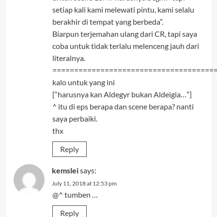
setiap kali kami melewati pintu, kami selalu
berakhir di tempat yang berbeda”.
Biarpun terjemahan ulang dari CR, tapi saya
coba untuk tidak terlalu melenceng jauh dari
literalnya.
=====================================
kalo untuk yang ini
[“harusnya kan Aldegyr bukan Aldeigia…”]
^ itu di eps berapa dan scene berapa? nanti
saya perbaiki.
thx
Reply
kemslei
says:
July 11, 2018 at 12:53 pm
@^ tumben …
Reply